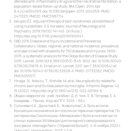
steroidal anti-inflammatory drugs and the risk of atrial fibrillation: a
population-based follow-up study. BMJ Open. 2014 Apr
8;4(4):e004059. doi: 10.1136/bmjopen-2013-004059. PMID:
24713211; PMCID: PMC3987714.
Iakupov ÉZ. Adjuvant therapy of pain syndromes: possibilities of
using nucleotides. S.S. Korsakov Journal of Neurology and
Psychiatry. 2019;119(10):141‑145. (In Russ.)
https://doi.org/10.17116/jnevro2019119101141
GBD 2015 Disease and Injury Incidence and Prevalence
Collaborators. Global, regional, and national incidence, prevalence,
and years lived with disability for 310 diseases and injuries, 1990-
2015: a systematic analysis for the Global Burden of Disease Study
2015. Lancet. 2016 Oct 8;388(10053):1545-1602. doi: 10.1016/S0140-
6736(16)31678-6. Erratum in: Lancet. 2017 Jan 7;389(10064):e1.
doi: 10.1016/S0140-6736(16)32606-X. PMID: 27733282; PMCID:
PMC5055577.
Hiraga, Si., Itokazu, T., Nishibe, M. et al. Neuroplasticity related to
chronic pain and its modulation by microglia. Inflamm Regener 42,
15 (2022). https://doi.org/10.1186/s41232-022-00199-6
Общая неврология : учеб. пособие / Д. И. Чиж, Е. В. Петрова, Е. А
Кокарева. – Пенза : Изд-во ПГУ, 2019. – 88 с.
Супонева Н.А., Данилов А.Б., Живолупов С.А. Боль в спине.
Концепция назначения антихолинэстеразных препаратов. По
материалам Симпозиума «Менеджмент боли в нижней части
спины» в рамках XIII Междисциплинарного международного
конгресса «Manage Pain» (Управляй болью!), 4–6 ноября 2022 г.
(Москва). Manage Pain. 2023; 1:2–8.