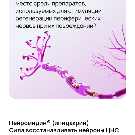
Нейромидин
®
(ипидакрин)
Сила восстанавливать нейроны ЦНС