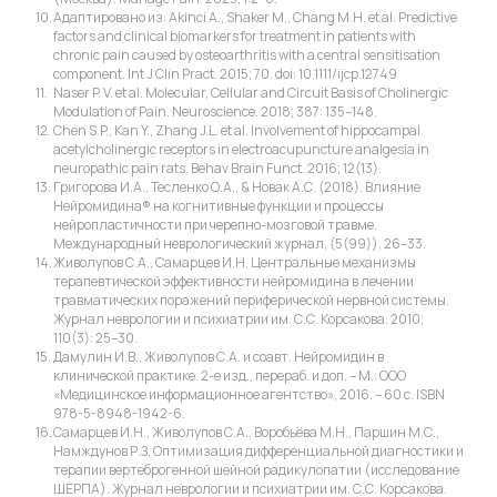
Адаптировано из: Akinci A., Shaker M., Chang M.H. et al. Predictive
factors and clinical biomarkers for treatment in patients with
chronic pain caused by osteoarthritis with a central sensitisation
component. Int J Clin Pract. 2015; 70. doi: 10.1111/ijcp.12749
Naser P. V. et al. Molecular, Cellular and Circuit Basis of Cholinergic
Modulation of Pain. Neuroscience. 2018; 387: 135–148.
Chen S.P., Kan Y., Zhang J.L. et al. Involvement of hippocampal
acetylcholinergic receptors in electroacupuncture analgesia in
neuropathic pain rats. Behav Brain Funct. 2016; 12(13).
Григорова И.А., Тесленко О.А., & Новак А.С. (2018). Влияние
Нейромидина® на когнитивные функции и процессы
нейропластичности при черепно-мозговой травме.
Международный неврологический журнал, (5(99)), 26–33.
Живолупов С.А., Самарцев И.Н. Центральные механизмы
терапевтической эффективности нейромидина в лечении
травматических поражений периферической нервной системы.
Журнал неврологии и психиатрии им. С.С. Корсакова. 2010;
110(3): 25–30.
Дамулин И.В., Живолупов С.А. и соавт. Нейромидин в
клинической практике. 2-е изд., перераб. и доп. – М.: ООО
«Медицинское информационное агентство», 2016. – 60 с. ISBN
978-5-8948-1942-6.
Самарцев И.Н., Живолупов С.А., Воробьёва М.Н., Паршин М.С.,
Намждунов Р.З. Оптимизация дифференциальной диагностики и
терапии вертеброгенной шейной радикулопатии (исследование
ШЕРПА). Журнал неврологии и психиатрии им. С.С. Корсакова.