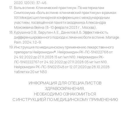
2020; 120(9): 37–46.
Боль в спине. Клинический практикум. По материалам
Симпозиума «Боль в спине: клинический практикум» в рамках
XIX Междисциплинарной конференции с международным
участием, посвящённой памяти академика Александра
Моисеевича Вейна (8–10 февраля 2023 г., Москва).
Курушина О.В., Барулин А.Е., Данилов А.Б. Эффективность
дифференцированного подхода к лечению боли в спине. Manage
Pain. 2024; 1:2–9.
Инструкция по медицинскому применению лекарственного
препарата Нейромидин®. Нейромидин РК-ЛС-5N022768 от
24.92.2022 до 27.11.2028 15 мг/мл N10. Нейромидин РК-
ЛС-5N0222767 от 24.92.2022 до 27.11.2028 05 мг/мл N10.
Нейромидин РК-ЛС-5N021348 от 12.07.2020 до 28.10.2028
таблетки 20 мг N50
ИНФОРМАЦИЯ ДЛЯ СПЕЦИАЛИСТОВ
ЗДРАВООХРАНЕНИЯ,
НЕОБХОДИМО ОЗНАКОМИТЬСЯ
С ИНСТРУКЦИЕЙ ПО МЕДИЦИНСКОМУ ПРИМЕНЕНИЮ