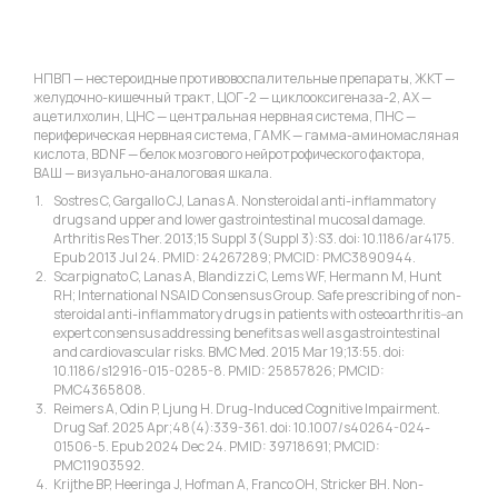
НПВП — нестероидные противовоспалительные препараты, ЖКТ —
желудочно-кишечный тракт, ЦОГ-2 — циклооксигеназа-2, АХ —
ацетилхолин, ЦНС — центральная нервная система, ПНС —
периферическая нервная система, ГАМК — гамма-аминомасляная
кислота, BDNF — белок мозгового нейротрофического фактора,
ВАШ — визуально-аналоговая шкала.
Sostres C, Gargallo CJ, Lanas A. Nonsteroidal anti-inflammatory
drugs and upper and lower gastrointestinal mucosal damage.
Arthritis Res Ther. 2013;15 Suppl 3(Suppl 3):S3. doi: 10.1186/ar4175.
Epub 2013 Jul 24. PMID: 24267289; PMCID: PMC3890944.
Scarpignato C, Lanas A, Blandizzi C, Lems WF, Hermann M, Hunt
RH; International NSAID Consensus Group. Safe prescribing of non-
steroidal anti-inflammatory drugs in patients with osteoarthritis--an
expert consensus addressing benefits as well as gastrointestinal
and cardiovascular risks. BMC Med. 2015 Mar 19;13:55. doi:
10.1186/s12916-015-0285-8. PMID: 25857826; PMCID:
PMC4365808.
Reimers A, Odin P, Ljung H. Drug-Induced Cognitive Impairment.
Drug Saf. 2025 Apr;48(4):339-361. doi: 10.1007/s40264-024-
01506-5. Epub 2024 Dec 24. PMID: 39718691; PMCID:
PMC11903592.
Krijthe BP, Heeringa J, Hofman A, Franco OH, Stricker BH. Non-