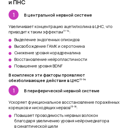
и ПНС
В центральной нервной системе
Увеличивает концентрацию ацетилхолина в ЦНС, что
11-14
приводит к таким эффектам
:
Выделение эндогенных опиоидов
Высвобождение ГАМК и серотонина
Снижение уровня норадреналина
Восстановление нейропластичности
Повышение уровня BDNF
В комплексе эти факторы проявляют
11-14
обезболивающее действие в ЦНС
В периферической нервной системе
Ускоряет функциональное восстановление поражённых
15-18
корешков и нисходящих нервов
:
Повышает проводимость нервных волокон
благодаря увеличению уровня нейромедиатора
в синаптической щели