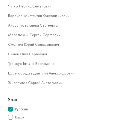
Чутко Леонид Семенович
Баранов Константин Константинович
Акарачкова Елена Сергеевна
Масальский Сергей Сергеевич
Смолкин Юрий Соломонович
Сычев Олег Сергеевич
Трешкур Татьяна Васильевна
Царегородцев Дмитрий Александрович
Живолупов Сергей Анатольевич
Язык
Русский
Kazakh