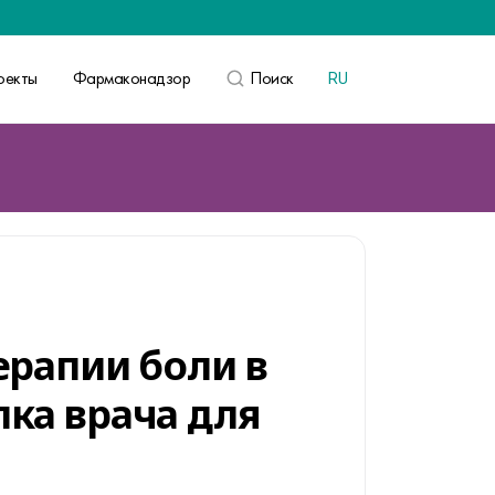
оекты
Фармаконадзор
Поиск
RU
ВОЙТИ
ерапии боли в
ка врача для