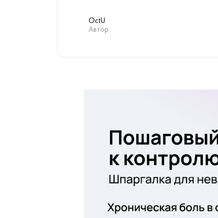
OctU
Автор