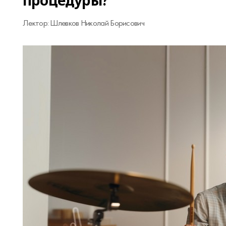
процедуры?
Лектор: Шлевков Николай Борисович